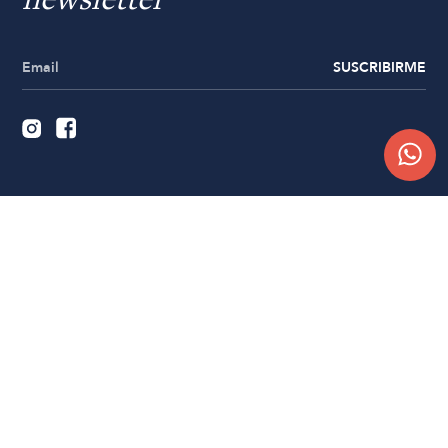
newsletter
SUSCRIBIRME
Quiénes somos
Trabajá con nosotros
Contacto
Sucursales
Compra Online