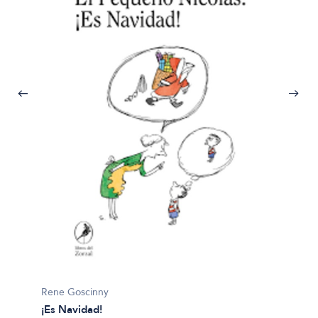
Quino
¡Qué m
$19.99
Rene Goscinny
¡Es Navidad!