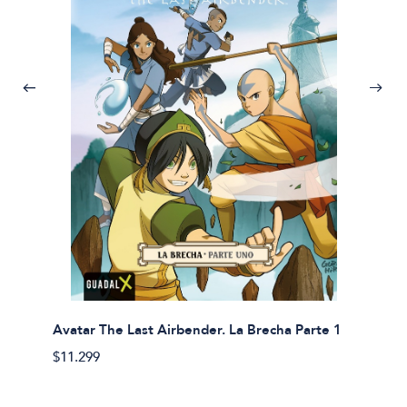
Avatar The Last Airbender. La Brecha Parte 1
Avatar
$11.299
$11.29