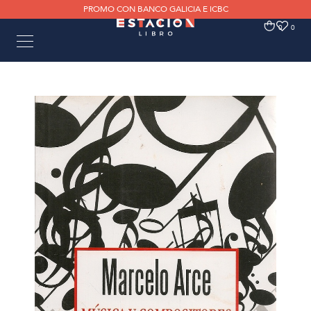
PROMO CON BANCO GALICIA E ICBC
0
0