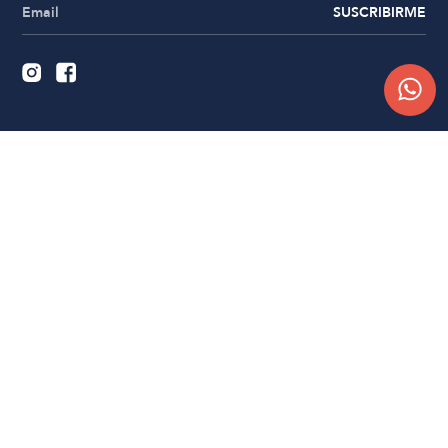
SUSCRIBIRME
Quiénes somos
Trabajá con nosotros
Contacto
Sucursales
Compra Online
Atención al cliente
Preguntas frecuentes