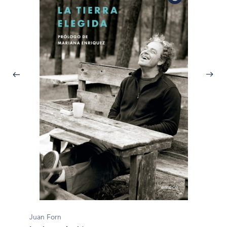
Juan F
Juan Forn
Cómo m