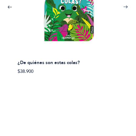
¿De quiénes son estas colas?
¿De qu
$38.900
$38.90