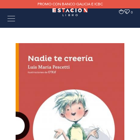
PROMO CON BANCO GALICIA E ICBC
0
0