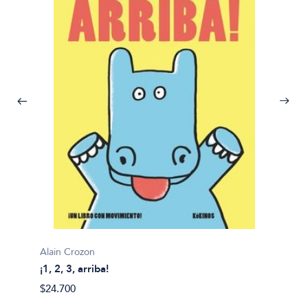
Alain Crozon
¡1, 2, 3, arriba!
Plim pl
$24.700
¡A bañ