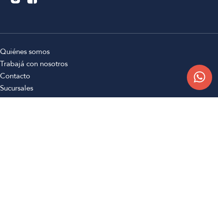
Quiénes somos
Trabajá con nosotros
Contacto
Sucursales
Compra Online
Atención al cliente
Preguntas frecuentes
Términos y condiciones