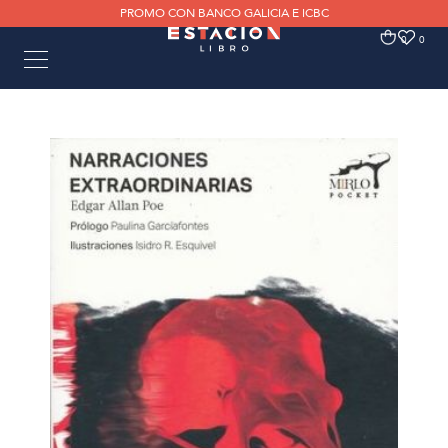
PROMO CON BANCO GALICIA E ICBC
0
0