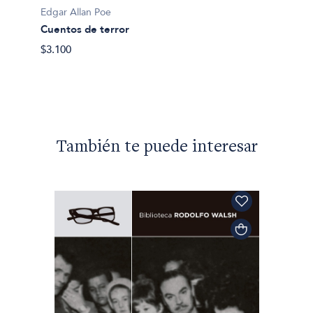
Edgar Allan Poe
elatos
Cuentos de terror
Edgar A
$3.100
Cuent
$82.50
También te puede interesar