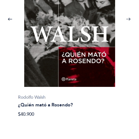
Pijuan, 
Rodolfo Walsh
¿Y si 
¿Quién mató a Rosendo?
$40.50
$40.900