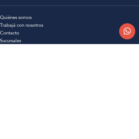
Quiénes somos
Trabajá con nosotros
Contacto
Sucursales
Compra Online
Atención al cliente
Preguntas frecuentes
Términos y condiciones
Botón de arrepentimiento