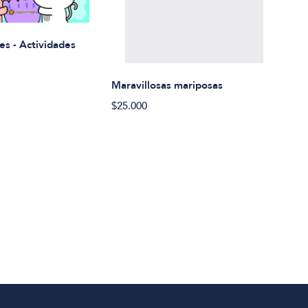
Rued
es - Actividades
$21.
Maravillosas mariposas
$25.000