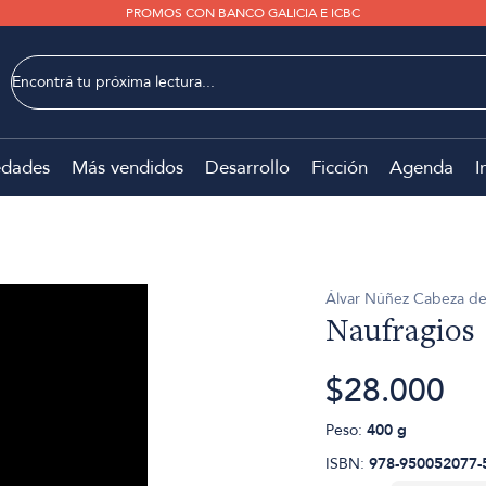
PROMOS CON BANCO GALICIA E ICBC
dades
Más vendidos
Desarrollo
Ficción
Agenda
I
Álvar Núñez Cabeza de
Naufragios
$28.000
Peso:
400 g
ISBN:
978-950052077-