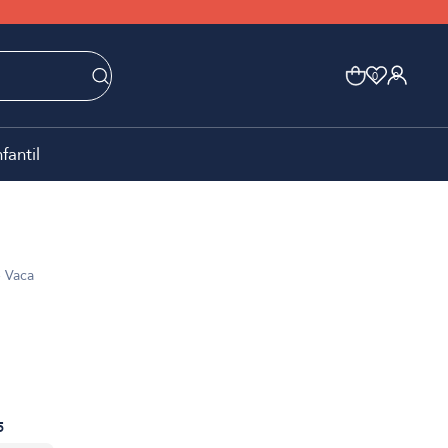
0
0
nfantil
 Vaca
5