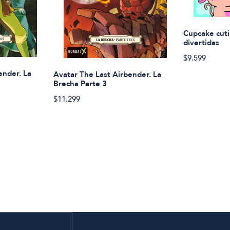
Cupcake cuti
divertidas
$9.599
ender. La
Avatar The Last Airbender. La
Brecha Parte 3
$11.299