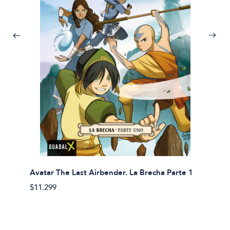
Avatar The Last Airbender. La Brecha Parte 1
Avatar
$11.299
$11.29