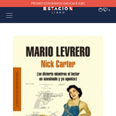
PROMO CON BANCO GALICIA E ICBC
0
0