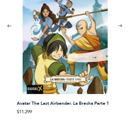
Avatar The Last Airbender. La Brecha Parte 1
Avatar
$11.299
$11.29