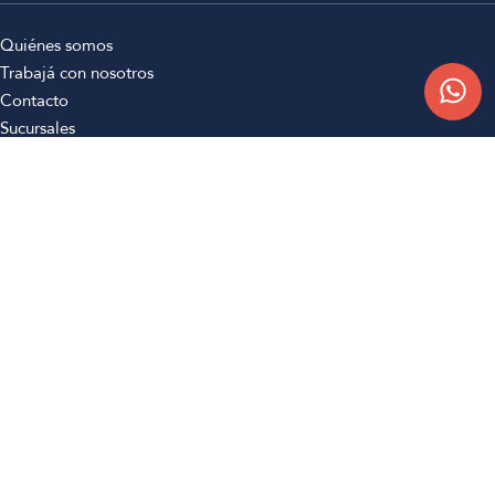
Quiénes somos
Trabajá con nosotros
Contacto
Sucursales
Compra Online
Atención al cliente
Preguntas frecuentes
Términos y condiciones
Botón de arrepentimiento