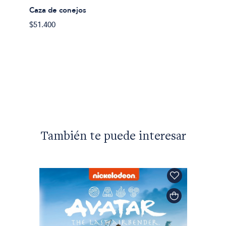
Caza de conejos
Caza d
$51.400
$40.50
También te puede interesar