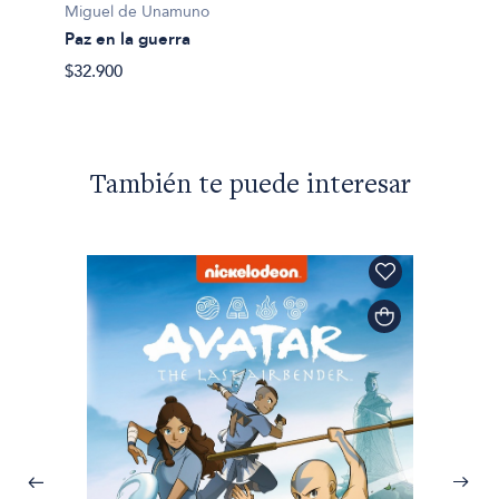
Nuevo
Miguel de Unamuno
$30.85
Paz en la guerra
$32.900
También te puede interesar