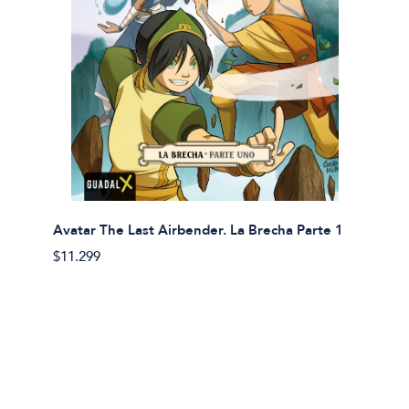
Avatar The Last Airbender. La Brecha Parte 1
Avatar
$11.299
$11.29