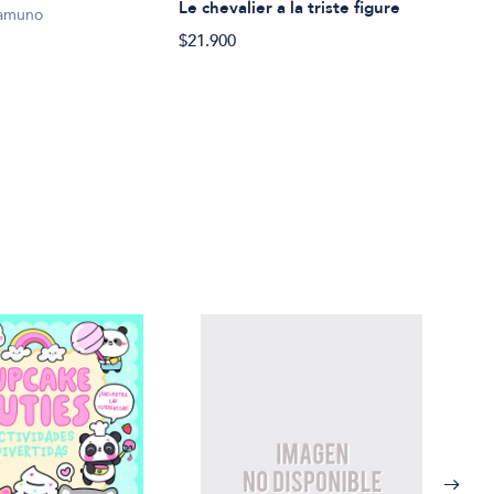
Le chevalier a la triste figure
namuno
Viaj
$21.900
$38.