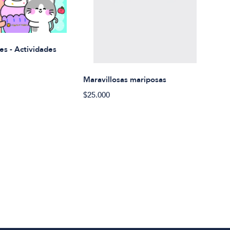
Rued
es - Actividades
$21.
Maravillosas mariposas
$25.000