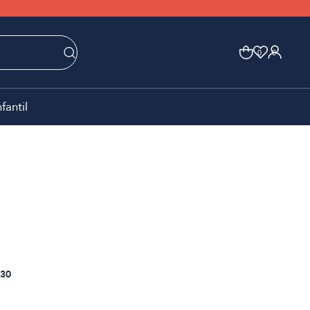
0
0
nfantil
30