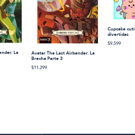
Cupcake cuti
divertidas
$9.599
ender. La
Avatar The Last Airbender. La
Brecha Parte 3
$11.299