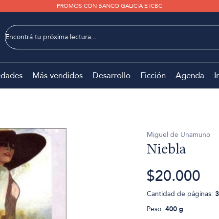
PROMOS CON BANCO GALICIA E ICBC
dades
Más vendidos
Desarrollo
Ficción
Agenda
I
Miguel de Unamuno
Niebla
$20.000
Cantidad de páginas:
3
Peso:
400 g