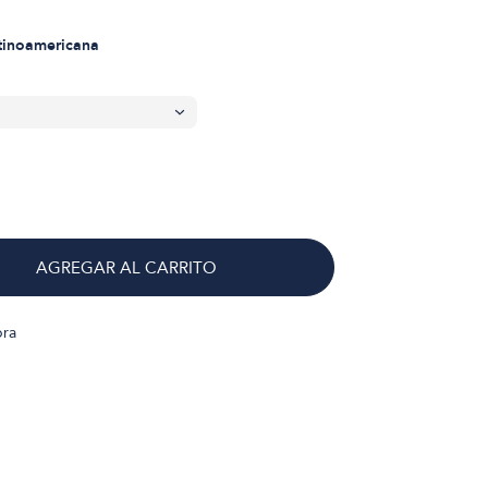
atinoamericana
AGREGAR AL CARRITO
bra