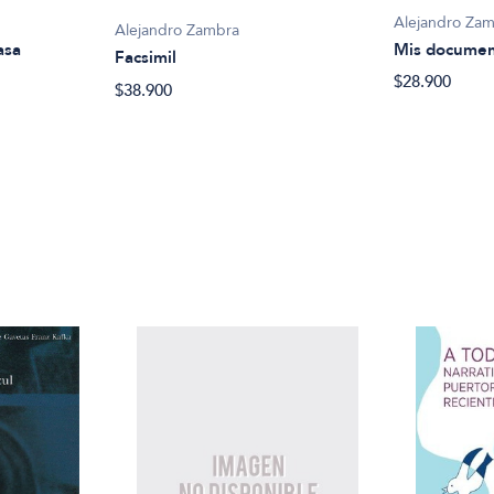
Alejandro Za
Alejandro Zambra
asa
Mis docume
Facsimil
$28.900
$38.900