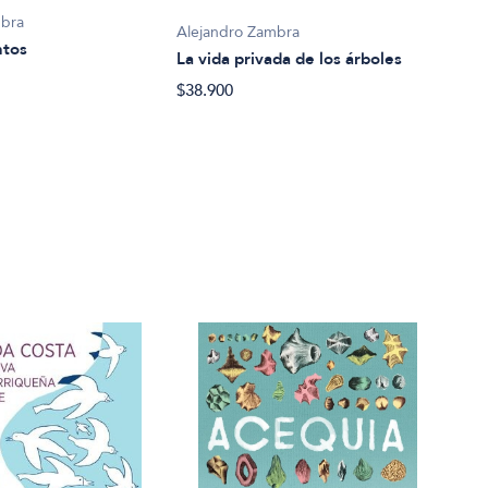
mbra
Alejandro Zambra
Alej
ntos
La vida privada de los árboles
Bons
$38.900
$38.