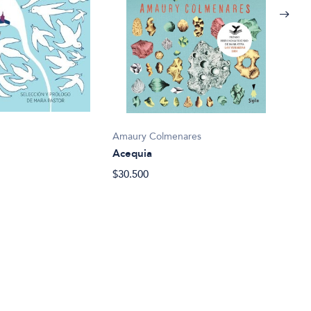
Marg
Aleg
$24.
Amaury Colmenares
Acequia
$30.500