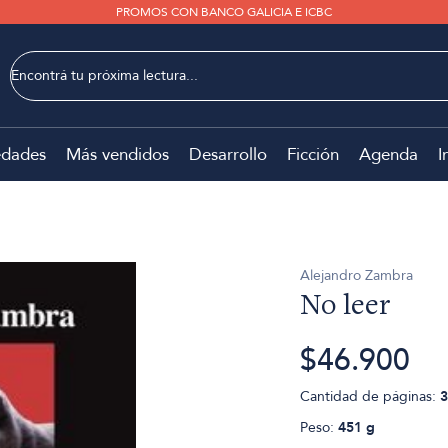
PROMOS CON BANCO GALICIA E ICBC
dades
Más vendidos
Desarrollo
Ficción
Agenda
I
Alejandro Zambra
No leer
$46.900
Cantidad de páginas:
3
Peso:
451 g