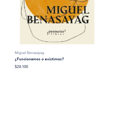
Martin
Miguel Benasayag
¿Qué e
¿Funcionamos o existimos?
$32.70
$24.100