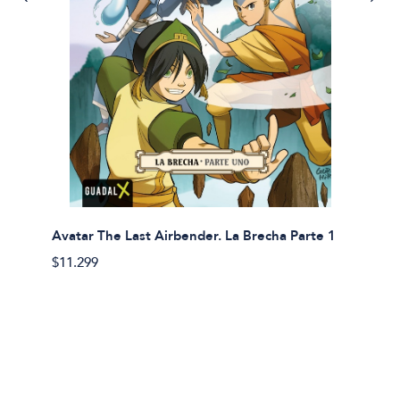
Avatar The Last Airbender. La Brecha Parte 1
Avatar
$11.299
$11.29