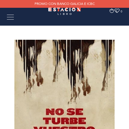
PROMO CON BANCO GALICIA E ICBC
0
0