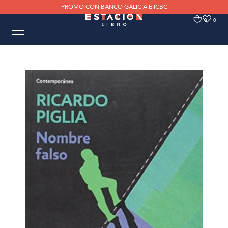
PROMO CON BANCO GALICIA E ICBC
0
0