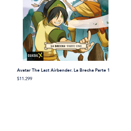
Avatar The Last Airbender. La Brecha Parte 1
Avatar
$11.299
$11.29