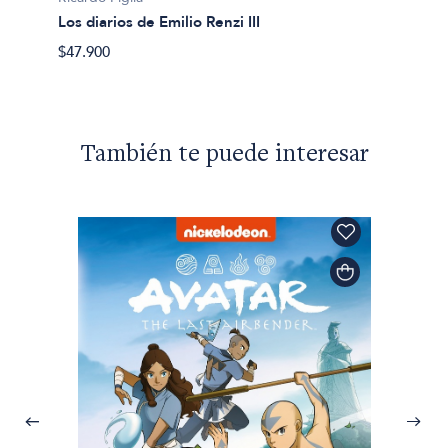
Los di
Los diarios de Emilio Renzi III
$63.90
$47.900
También te puede interesar