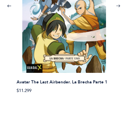
Avatar The Last Airbender. La Brecha Parte 1
Avatar
$11.299
$11.29