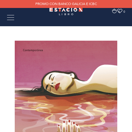
PROMO CON BANCO GALICIA E ICBC
0
0