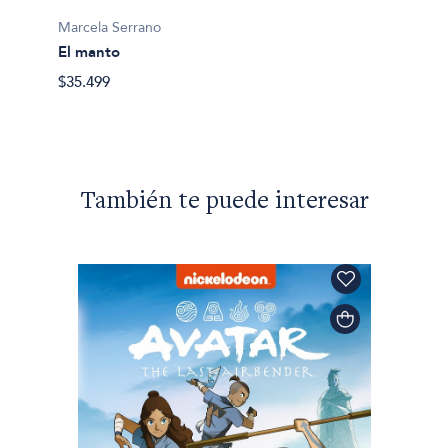
Marcela Serrano
Marcel
El manto
La llo
$35.499
$35.49
También te puede interesar