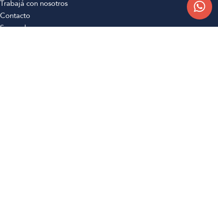
Trabajá con nosotros
Contacto
Sucursales
Compra Online
Atención al cliente
Preguntas frecuentes
Términos y condiciones
Botón de arrepentimiento