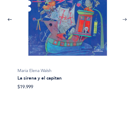
María Elena Walsh
María E
La sirena y el capitan
Perro 
$19.999
$19.99