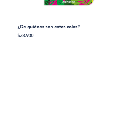
¿De quiénes son estas colas?
¿De qu
$38.900
$38.90