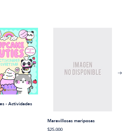
Rued
es - Actividades
$21.
Maravillosas mariposas
$25.000