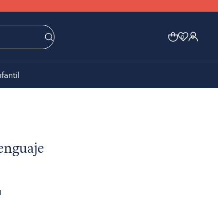
0
0
nfantil
enguaje
1