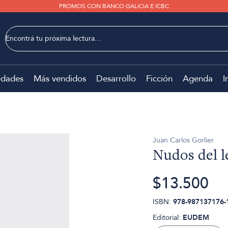
PROMOS CON BANCO GALICIA E ICBC
dades
Más vendidos
Desarrollo
Ficción
Agenda
I
Juan Carlos Gorlier
Nudos del l
$13.500
ISBN:
978-987137176-
Editorial:
EUDEM