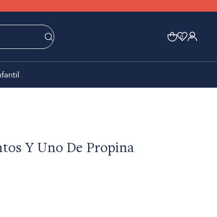
0
0
nfantil
tos Y Uno De Propina