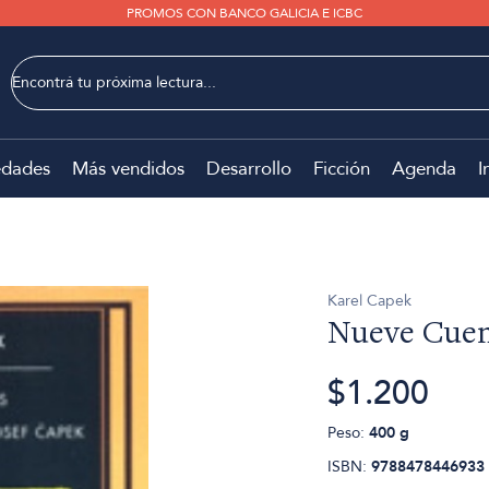
PROMOS CON BANCO GALICIA E ICBC
dades
Más vendidos
Desarrollo
Ficción
Agenda
I
Karel Capek
Nueve Cuen
$1.200
Peso:
400 g
ISBN:
9788478446933