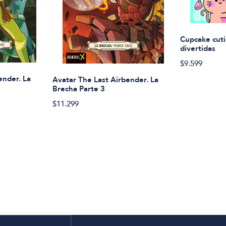
Cupcake cuti
divertidas
$9.599
ender. La
Avatar The Last Airbender. La
Brecha Parte 3
$11.299