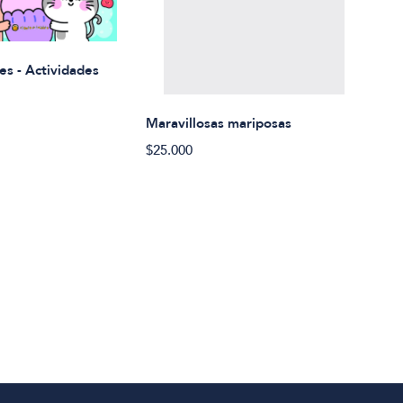
Rued
es - Actividades
$21.
Maravillosas mariposas
$25.000