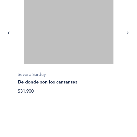
Severo Sarduy
De donde son los cantantes
$31.900
Severo
Diario 
$22.00