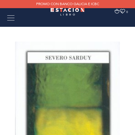
PROMO CON BANCO GALICIA E ICBC
0
0