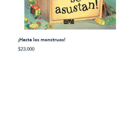
¡Hasta los monstruos!
$23.000
Olivier
Cereci
$23.00