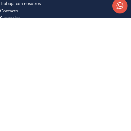
Trabajá con nosotros
Contacto
Sucursales
Compra Online
Atención al cliente
Preguntas frecuentes
Términos y condiciones
Botón de arrepentimiento