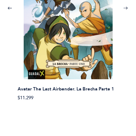
Avatar The Last Airbender. La Brecha Parte 1
Avatar
$11.299
$11.29