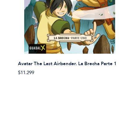
Avatar The Last Airbender. La Brecha Parte 1
Avatar
$11.299
$11.29