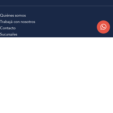
Quiénes somos
Trabajá con nosotros
Contacto
Sucursales
Compra Online
Atención al cliente
Preguntas frecuentes
Términos y condiciones
Botón de arrepentimiento