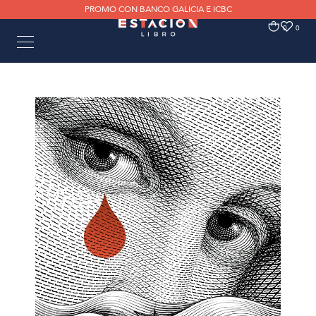
PROMO CON BANCO GALICIA E ICBC
0
0