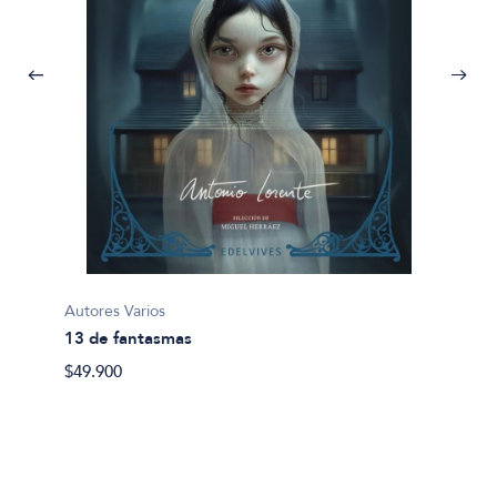
Autores Varios
Jenofo
13 de fantasmas
Anábas
$49.900
$35.80