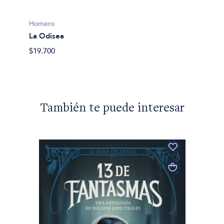
Homer
Homero
La Odi
La Odisea
$31.50
$19.700
También te puede interesar