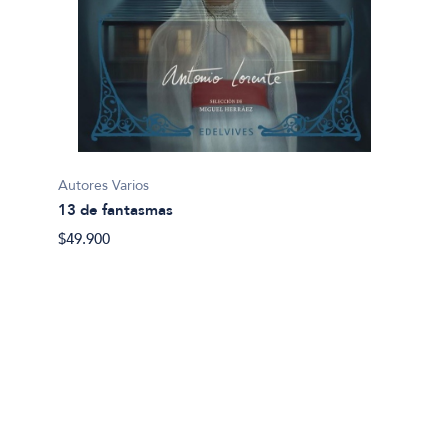
Autores Varios
Jenofo
13 de fantasmas
Anábas
$49.900
$35.80