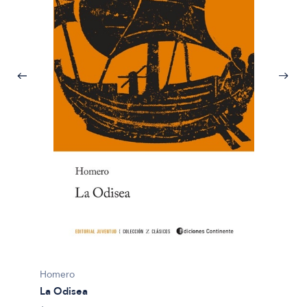
Homer
Homero
La Odi
La Odisea
$31.50