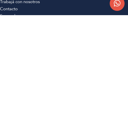
Trabajá con nosotros
Contacto
Sucursales
Compra Online
Atención al cliente
Preguntas frecuentes
Términos y condiciones
Botón de arrepentimiento