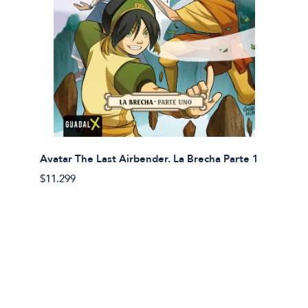
Avatar The Last Airbender. La Brecha Parte 1
Avatar
$11.299
$11.29