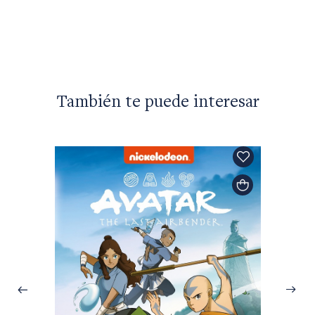
Apunt
$39.90
También te puede interesar