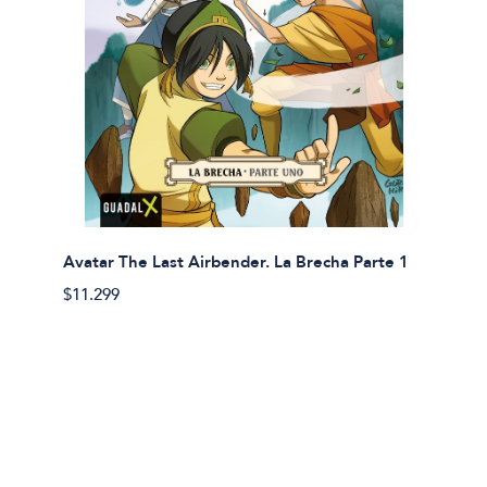
Avatar The Last Airbender. La Brecha Parte 1
Avatar
$11.299
$11.29