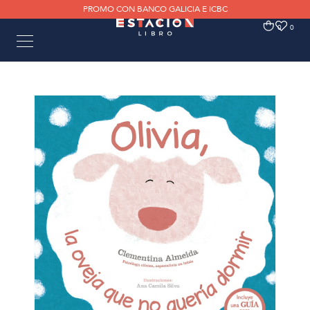
PROMO CON BANCO GALICIA E ICBC
0
0