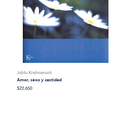
Jiddu Krishnamurti
Ken Wi
Amor, sexo y castidad
Breve 
$22.650
$44.14