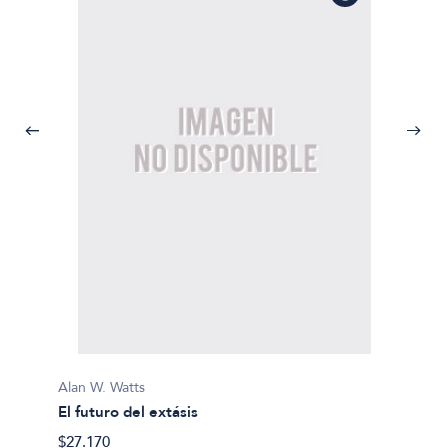
Alan W. Watts
Alan W.
El futuro del extásis
Esto e
$27.170
$31.69