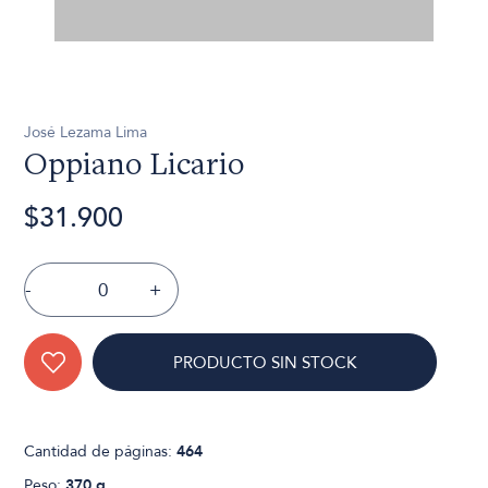
José Lezama Lima
Oppiano Licario
$31.900
-
+
PRODUCTO SIN STOCK
Cantidad de páginas:
464
Peso:
370 g