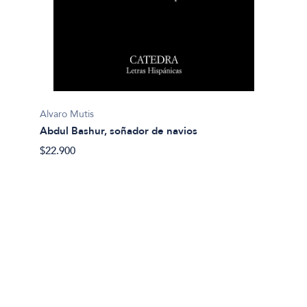
A.A.V.V
Antolo
$20.40
Alvaro Mutis
Abdul Bashur, soñador de navios
$22.900