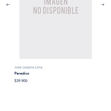
José Lezama Lima
José L
Paradiso
Oscura
$39.900
$25.00