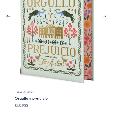
Jane A
Orgull
usan
$35.90
Jane Austen
Orgullo y prejuicio
$43.900