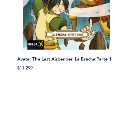
Avatar The Last Airbender. La Brecha Parte 1
Avatar
$11.299
$11.29