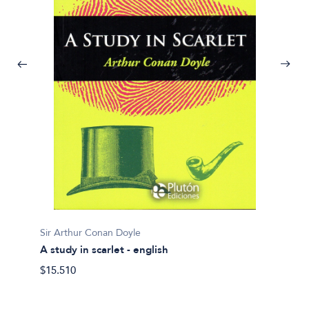
Selva 
Sir Arthur Conan Doyle
Brickm
A study in scarlet - english
$34.90
$15.510