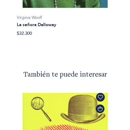
Virginia Woolf
Virgini
La señora Dalloway
Las ol
$32.300
$43.90
También te puede interesar