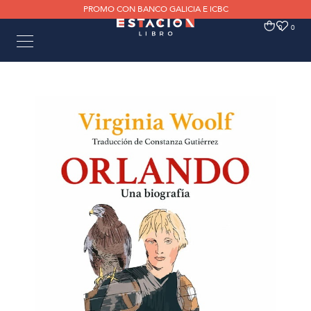
PROMO CON BANCO GALICIA E ICBC
0
0