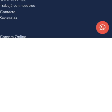
Trabajá con nosotros
Contacto
Sucursales
Compra Online
Atención al cliente
Preguntas frecuentes
Términos y condiciones
Botón de arrepentimiento