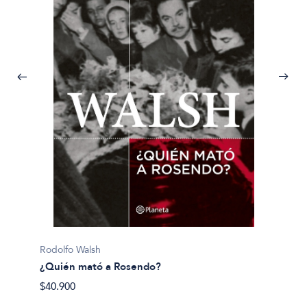
Pijuan, 
Rodolfo Walsh
¿Y si 
¿Quién mató a Rosendo?
$40.50
$40.900