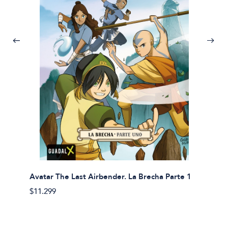
Avatar The Last Airbender. La Brecha Parte 1
Avatar
$11.299
$11.29