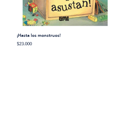
¡Hasta los monstruos!
$23.000
Olivier
Cereci
$23.00