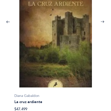
Diana Gabaldon
Diana 
La cruz ardiente
Ecos d
$47.499