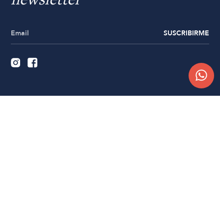
newsletter
SUSCRIBIRME
Quiénes somos
Trabajá con nosotros
Contacto
Sucursales
Compra Online