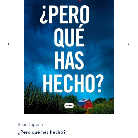
Jurgen
100 Mo
Shari Lapena
$100.9
¿Pero qué has hecho?