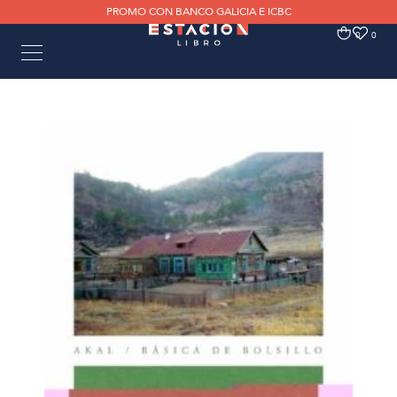
PROMO CON BANCO GALICIA E ICBC
0
0