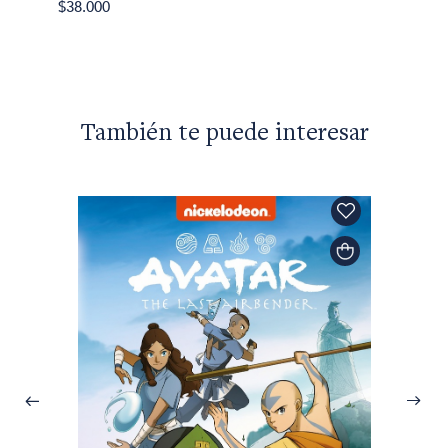
Memori
$38.000
$56.70
También te puede interesar