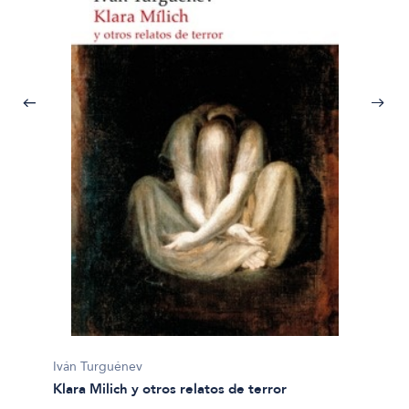
Iván Turguénev
Klara Milich y otros relatos de terror
Iván T