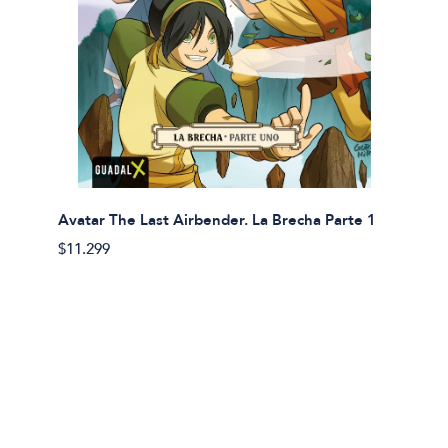
Avatar The Last Airbender. La Brecha Parte 1
Avatar
$11.299
$11.29