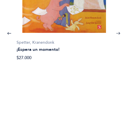
Spetter, Kranendonk
¡Espera un momento!
$27.000
Lila Pra
¿Por q
$19.00