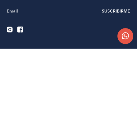
SUSCRIBIRME
Quiénes somos
Trabajá con nosotros
Contacto
Sucursales
Compra Online
Atención al cliente