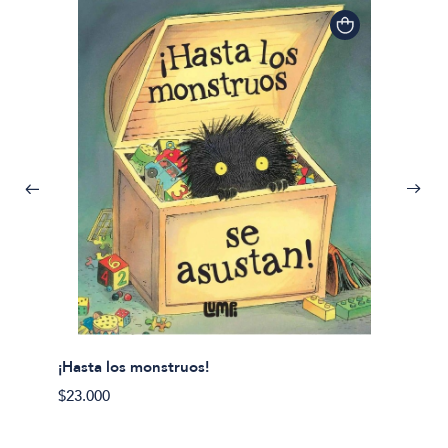
¡Hasta los monstruos!
$23.000
Olivier
Cereci