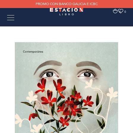
PROMO CON BANCO GALICIA E ICBC
0
0