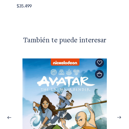
La llo
$35.499
$35.49
También te puede interesar