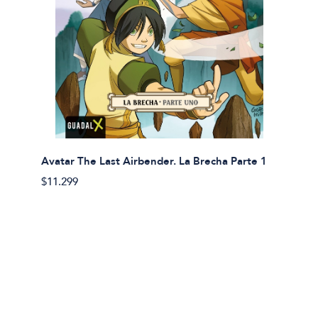
Avatar The Last Airbender. La Brecha Parte 1
Avatar
$11.299
$11.29