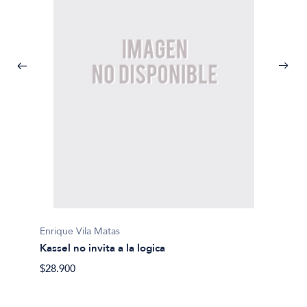
Enrique Vila Matas
Enrique
Kassel no invita a la logica
Suicid
$28.900
$26.50