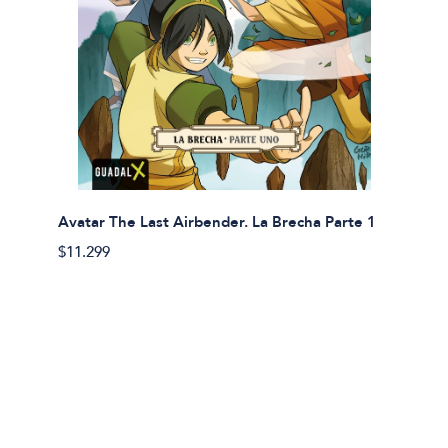
Avatar The Last Airbender. La Brecha Parte 1
Avatar
$11.299
$11.29