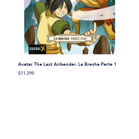
Avatar The Last Airbender. La Brecha Parte 1
Avatar
$11.299
$11.29