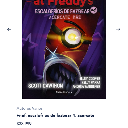
Autores
Clasic
$31.99
Autores Varios
a y
Fnaf. escalofríos de fazbear 4. acercate
$33.999