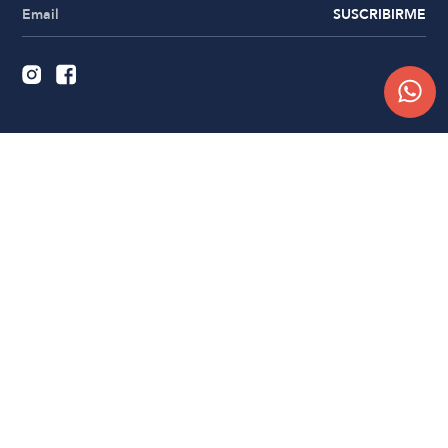
SUSCRIBIRME
Quiénes somos
Trabajá con nosotros
Contacto
Sucursales
Compra Online
Atención al cliente
Preguntas frecuentes