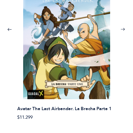
Avatar The Last Airbender. La Brecha Parte 1
Avatar
$11.299
$11.29