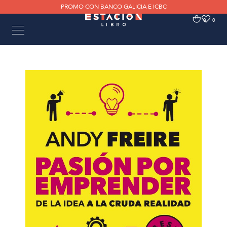
PROMO CON BANCO GALICIA E ICBC
0
0