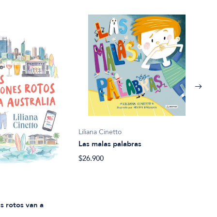
Liliana Cinetto
Las malas palabras
$26.900
Lilia
Rap 
$27.
s rotos van a