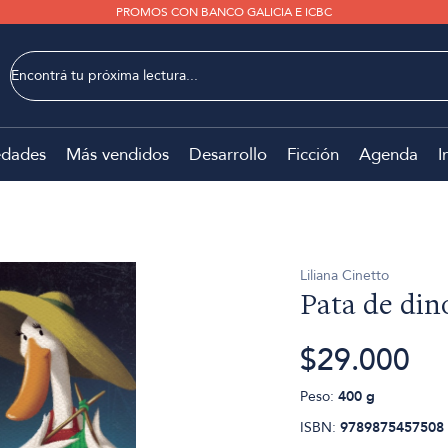
PROMOS CON BANCO GALICIA E ICBC
dades
Más vendidos
Desarrollo
Ficción
Agenda
I
Liliana Cinetto
Pata de din
$29.000
Peso:
400 g
ISBN:
9789875457508