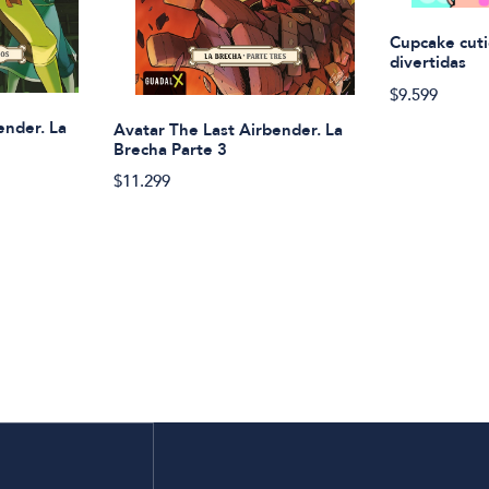
Cupcake cuti
divertidas
$9.599
ender. La
Avatar The Last Airbender. La
Brecha Parte 3
$11.299