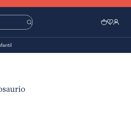
0
0
nfantil
osaurio