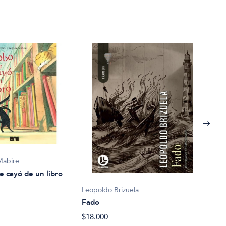
Mabire
e cayó de un libro
Leopoldo Brizuela
Fado
Eliz
$18.000
La c