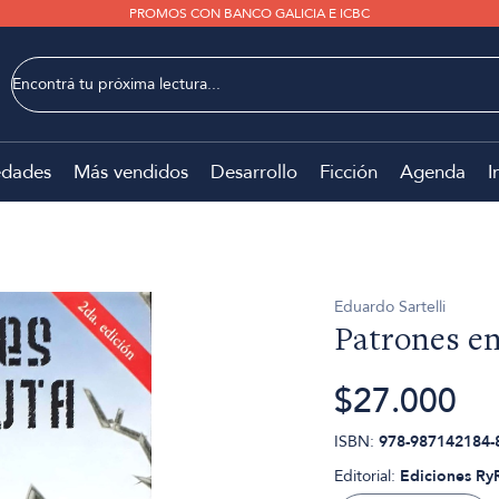
PROMOS CON BANCO GALICIA E ICBC
dades
Más vendidos
Desarrollo
Ficción
Agenda
I
Eduardo Sartelli
Patrones en
$27.000
ISBN:
978-987142184-
Editorial:
Ediciones Ry