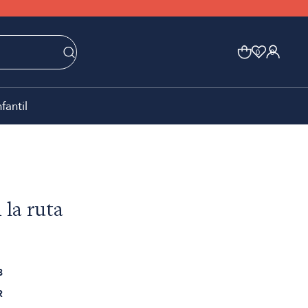
0
0
nfantil
 la ruta
8
R