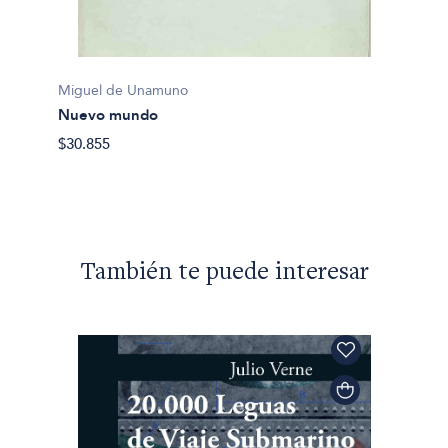
Miguel de Unamuno
Nuevo mundo
Miguel
La tia 
$30.855
$24.90
También te puede interesar