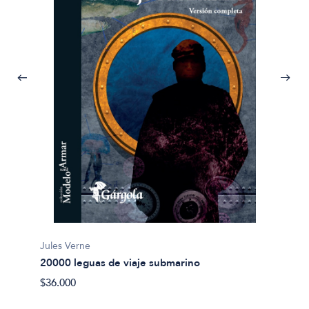
Jules Verne
20000 leguas de viaje submarino
Miguel
$36.000
Abel 
$20.00