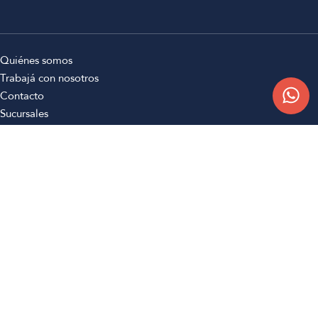
Quiénes somos
Trabajá con nosotros
Contacto
Sucursales
Compra Online
Atención al cliente
Preguntas frecuentes
Términos y condiciones
Botón de arrepentimiento