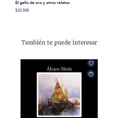
Juan Ru
El gallo de oro y otros relatos
El gal
$32.500
$36.20
También te puede interesar