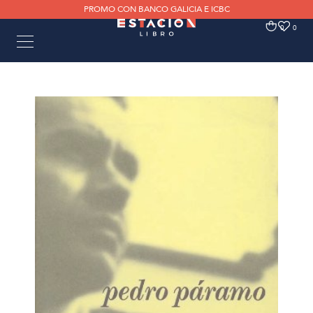
PROMO CON BANCO GALICIA E ICBC
0
0