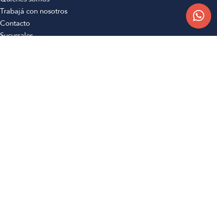
Trabajá con nosotros
Contacto
Sucursales
Compra Online
Atención al cliente
Preguntas frecuentes
Términos y condiciones
Botón de arrepentimiento