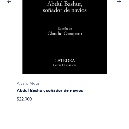
A.A.V.V
Antolo
$20.40
Alvaro Mutis
Abdul Bashur, soñador de navios
$22.900