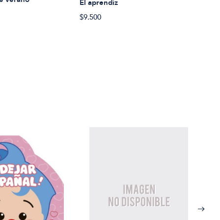
El v
El aprendiz
$23.
$9.500