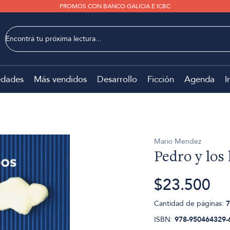
PROMOS CON BANCO GALICIA E ICBC
dades
Más vendidos
Desarrollo
Ficción
Agenda
I
Mario Mendez
Pedro y los
$23.500
Cantidad de páginas:
7
ISBN:
978-950464329-