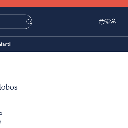
0
0
nfantil
 lobos
2
6