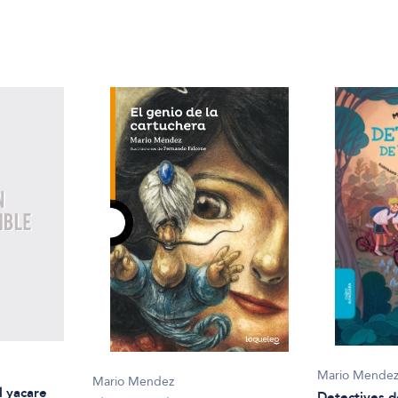
Mario Mende
Mario Mendez
l yacare
Detectives d