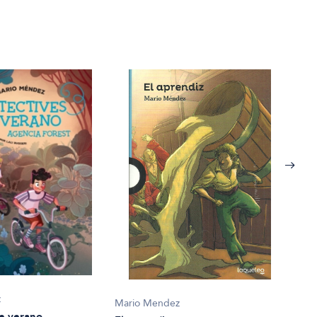
z
Mari
Mario Mendez
e verano