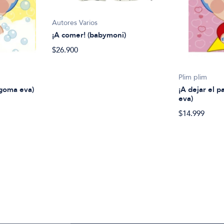
Autores Varios
¡A comer! (babymoni)
$26.900
Plim plim
 goma eva)
¡A dejar el p
eva)
$14.999