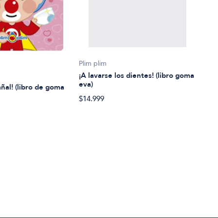
Lore
Plim plim
¡A vi
¡A lavarse los dientes! (libro goma
eva)
añal! (libro de goma
$32.
$14.999