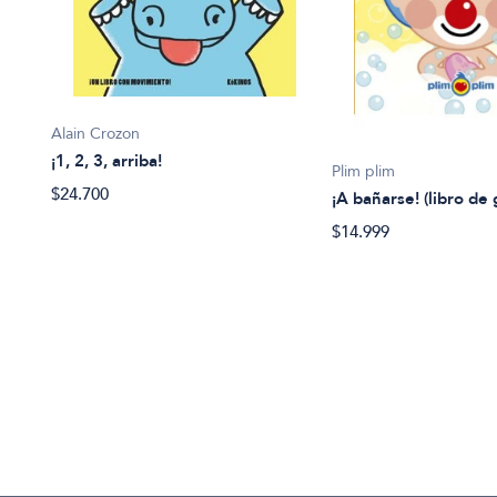
Alain Crozon
¡1, 2, 3, arriba!
Plim plim
$24.700
¡A bañarse! (libro de
$14.999