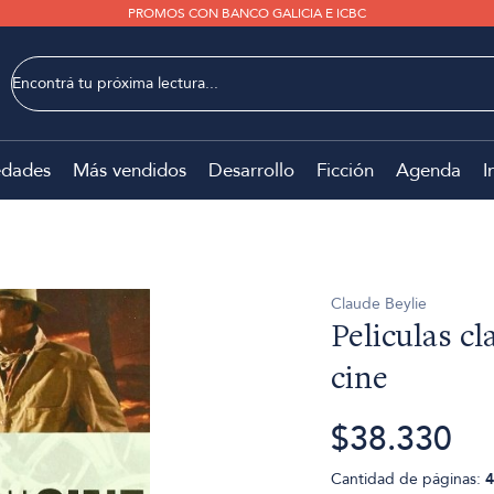
PROMOS CON BANCO GALICIA E ICBC
dades
Más vendidos
Desarrollo
Ficción
Agenda
I
Claude Beylie
Peliculas cl
cine
$38.330
Cantidad de páginas:
4