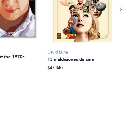
David Luna
Saul
of the 1970s
13 maldiciones de cine
A la 
$47.340
$28.