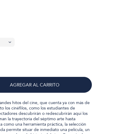
AGREGAR AL CARRITO
randes hitos del cine, que cuenta ya con más de
nto los cinéfilos, como los estudiantes de
ectadores descubrirán o redescubrirán aquí los
nan la trayectoria del séptimo arte hasta
a como una herramienta práctica, la selección
da permite situar de inmediato una película, un