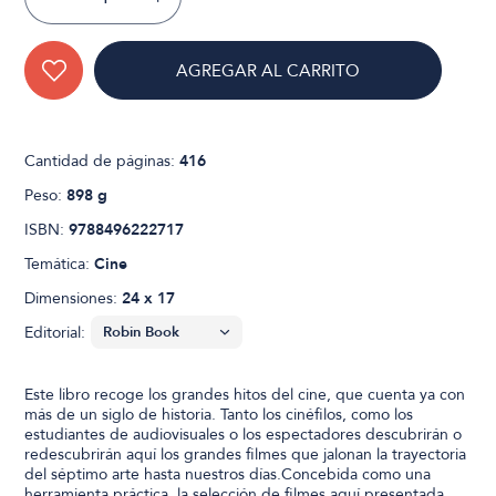
AGREGAR AL CARRITO
Cantidad de páginas:
416
Peso:
898 g
ISBN:
9788496222717
Temática:
Cine
Dimensiones:
24 x 17
Editorial:
Este libro recoge los grandes hitos del cine, que cuenta ya con
más de un siglo de historia. Tanto los cinéfilos, como los
estudiantes de audiovisuales o los espectadores descubrirán o
redescubrirán aquí los grandes filmes que jalonan la trayectoria
del séptimo arte hasta nuestros días.Concebida como una
herramienta práctica, la selección de filmes aquí presentada