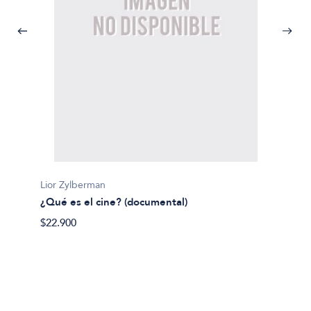
Lior Zylberman
¿Qué es el cine? (documental)
Javier 
$22.900
¿Qué h
nosotr
$41.60