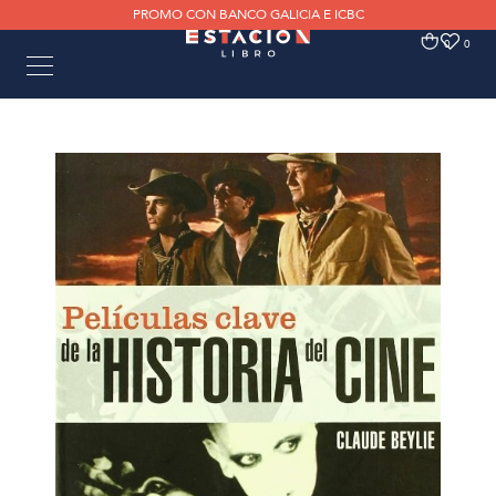
PROMO CON BANCO GALICIA E ICBC
0
0