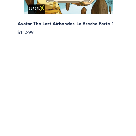
Avatar The Last Airbender. La Brecha Parte 1
Avatar
$11.299
$11.29