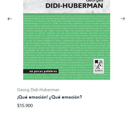
Georg Didi-Huberman
Dario S
¡Qué emoción! ¿Qué emoción?
¿Para q
$15.900
$32.90