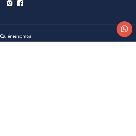
Quiénes somos
Trabajá con nosotros
Contacto
Sucursales
Compra Online
Atención al cliente
Preguntas frecuentes
Términos y condiciones