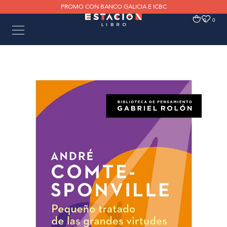
PROMO CON BANCO GALICIA E ICBC
0
0