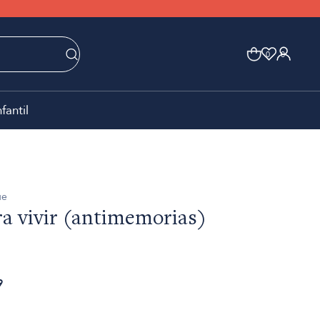
0
0
nfantil
ue
a vivir (antimemorias)
9