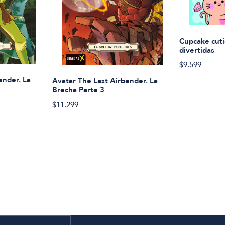
Cupcake cuti
divertidas
$9.599
ender. La
Avatar The Last Airbender. La
Brecha Parte 3
$11.299