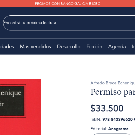
PROMOS CON BANCO GALICIA E ICBC
dades
Más vendidos
Desarrollo
Ficción
Agenda
I
Alfredo Bryce Echeniq
Permiso par
$33.500
ISBN:
978-843396620-
Editorial:
Anagrama